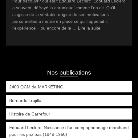
Pour découvrir qui était Édouard Leclerc Edouard Leclerc
a souvent ‘défrayé la chronique’ comme l’on dit. Qu’il
s’agisse de la véritable origine de ses motivations
personnelles à mettre en place ce qu’il appelait «
l’expérience » ou encore de la …
Lire la suite
Nos publications
2400 QCM de MARKETING
Bernardo Trujillo
Histoire de Carrefour
Edouard Leclerc. Naissance d’un compagnonnage marchand
pour les prix bas (1949-1960)